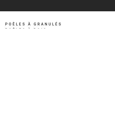
POÊLES À GRANULÉS
POÊLES À BOIS
INSERTS ET FOYERS
POÊLES HYDRAULIQUES À GRANULÉS
CHAUDIÈRES À GRANULÉS
A PROPOS
CATALOGUE
REVENDEURS
SERVICES