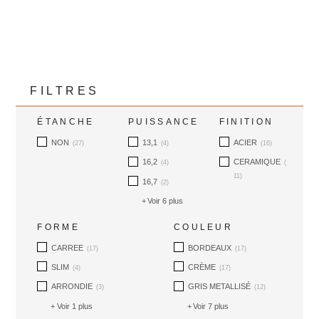
FILTRES
ÉTANCHE
PUISSANCE
FINITION
NON
13,1
ACIER
(27)
(4)
(16)
16,2
CERAMIQUE
(4)
(
11)
16,7
(2)
Voir 6 plus
FORME
COULEUR
CARREE
BORDEAUX
(17)
(17)
SLIM
CRÈME
(4)
(17)
ARRONDIE
GRIS METALLISÉ
(3)
(12)
Voir 1 plus
Voir 7 plus