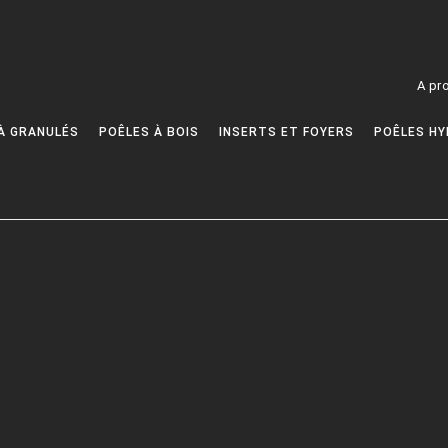
A pr
À GRANULÉS
POÊLES À BOIS
INSERTS ET FOYERS
POÊLES HY