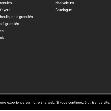
granulés
Nos valeurs
 foyers
Catalogue
drauliques à granulés
s à granulés
res
oix
leure expérience sur notre site web. Si vous continuez à utiliser ce sit
© 2020 CMG