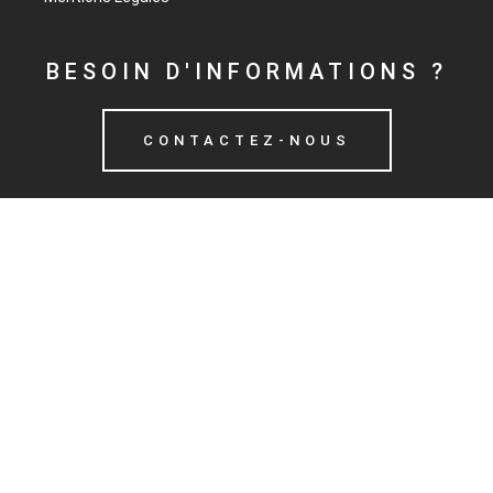
BESOIN D'INFORMATIONS ?
CONTACTEZ-NOUS
DEMANDER UN DEVIS
© 2020 CMG
POÊLES À GRANULÉS
POÊLES À BOIS
INSERTS ET FOYERS
POÊLES HYDRAULIQUES À GRANULÉS
CHAUDIÈRES À GRANULÉS