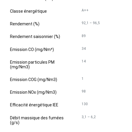
A++
Classe énergétique
92,1 – 96,5
Rendement (%)
89
Rendement saisonnier (%)
34
Emission CO (mg/Nm³)
14
Emission particules PM
(mg/Nm3)
1
Emission COG (mg/Nm3)
98
Emission NOx (mg/Nm3)
130
Efficacité énergétique IEE
3,1 – 6,2
Débit massique des fumées
(g/s)