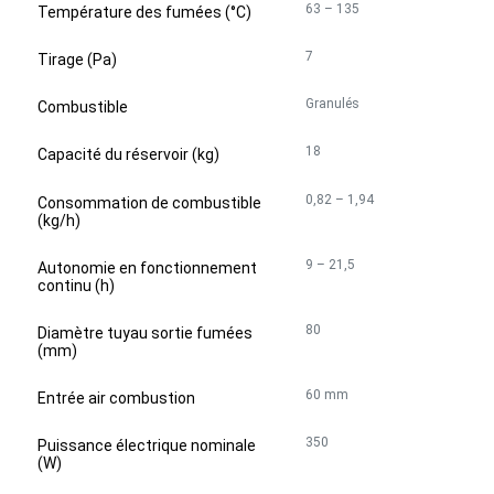
63 – 135
Température des fumées (°C)
7
Tirage (Pa)
Granulés
Combustible
18
Capacité du réservoir (kg)
0,82 – 1,94
Consommation de combustible
(kg/h)
9 – 21,5
Autonomie en fonctionnement
continu (h)
80
Diamètre tuyau sortie fumées
(mm)
60 mm
Entrée air combustion
350
Puissance électrique nominale
(W)