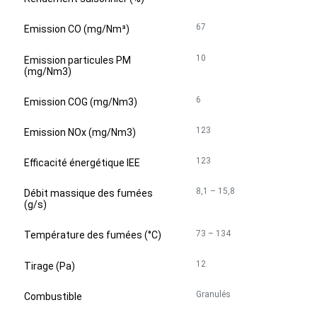
67
Emission CO (mg/Nm³)
10
Emission particules PM
(mg/Nm3)
6
Emission COG (mg/Nm3)
123
Emission NOx (mg/Nm3)
123
Efficacité énergétique IEE
8,1 – 15,8
Débit massique des fumées
(g/s)
73 – 134
Température des fumées (°C)
12
Tirage (Pa)
Granulés
Combustible