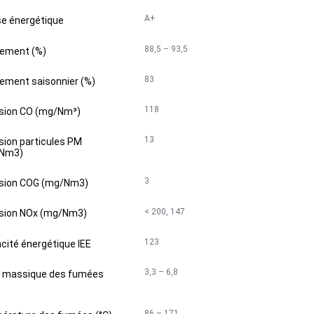
A+
se énergétique
88,5 – 93,5
ement (%)
83
ement saisonnier (%)
118
sion CO (mg/Nm³)
13
sion particules PM
Nm3)
3
sion COG (mg/Nm3)
< 200, 147
sion NOx (mg/Nm3)
123
acité énergétique IEE
3,3 – 6,8
t massique des fumées
86 – 171