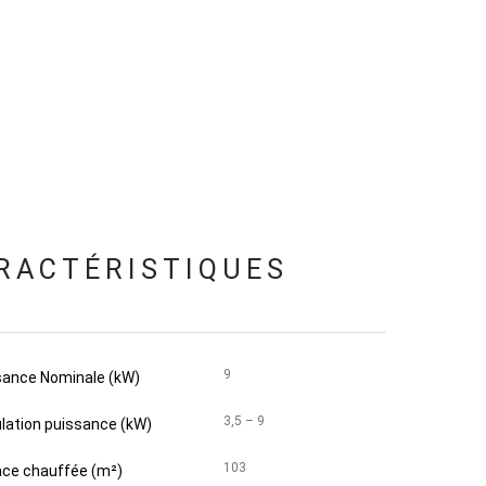
RACTÉRISTIQUES
9
sance Nominale (kW)
3,5 – 9
lation puissance (kW)
103
ace chauffée (m²)