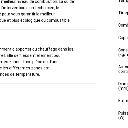
Temp
e meilleur niveau de combustion. Là où de
intervention d’un technicien, le
Tirag
pour vous garantir le meilleur
que et plus écologique du combustible.
Comb
Capac
amment d’apporter du chauffage dans les
Cons
(kg/h
eil. Elle sert essentiellement pour
ntes zones d’une pièce ou d’une
Auto
re les différentes zones est
conti
sondes de température.
Diam
(mm
Entr
Puis
(W)