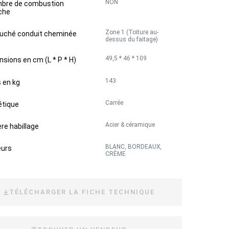
NON
bre de combustion
che
Zone 1 (Toiture au-
uché conduit cheminée
dessus du faitage)
49,5 * 46 * 109
sions en cm (L * P * H)
143
 en kg
Carrée
étique
Acier & céramique
re habillage
BLANC, BORDEAUX,
eurs
CRÈME
TÉLÉCHARGER LA FICHE TECHNIQUE