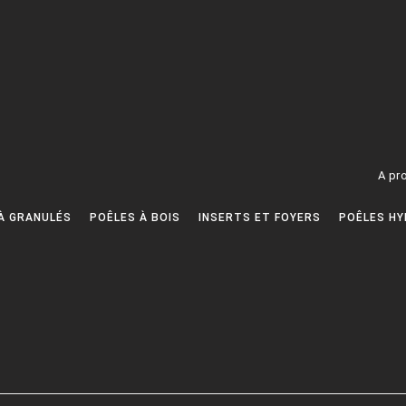
A pr
À GRANULÉS
POÊLES À BOIS
INSERTS ET FOYERS
POÊLES HY