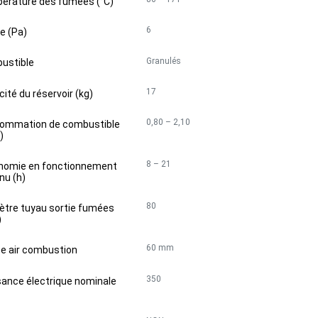
érature des fumées (°C)
6
e (Pa)
Granulés
ustible
17
ité du réservoir (kg)
0,80 – 2,10
ommation de combustible
)
8 – 21
nomie en fonctionnement
nu (h)
80
ètre tuyau sortie fumées
)
60 mm
ée air combustion
350
sance électrique nominale