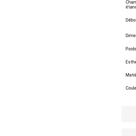
Cham
étan
Débo
Dimen
Poids
Esth
Matiè
Coul