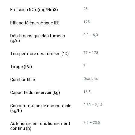
98
Emission NOx (mg/Nm3)
125
Efficacité énergétique IEE
3,0 – 6,3
Débit massique des fumées
(g/s)
77 – 178
Température des fumées (°C)
7
Tirage (Pa)
Granulés
Combustible
16,5
Capacité du réservoir (kg)
0,69 – 2,14
Consommation de combustible
(kg/h)
7,5 – 23,5
Autonomie en fonctionnement
continu (h)