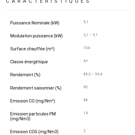
CARACTÉRISTIQUES
9,1
Puissance Nominale (kW)
3,1 – 9,1
Modulation puissance (kW)
104
Surface chauffée (m²)
A+
Classe énergétique
89,5 – 94,4
Rendement (%)
85
Rendement saisonnier (%)
88
Emission CO (mg/Nm³)
14
Emission particules PM
(mg/Nm3)
2
Emission COG (mg/Nm3)