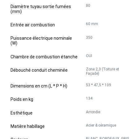
80
Diamètre tuyau sortie fumées
(mm)
60 mm
Entrée air combustion
350
Puissance électrique nominale
(W)
OUI
Chambre de combustion étanche
Zone 2,3 (Toiture et
Débouché conduit cheminée
Façade)
53 * 47,5 * 109
Dimensions en cm (L * P * H)
134
Poids en kg
Arrondie
Esthétique
Acier & céramique
Matière habillage
BLANC, BORDEAUX, GRIS