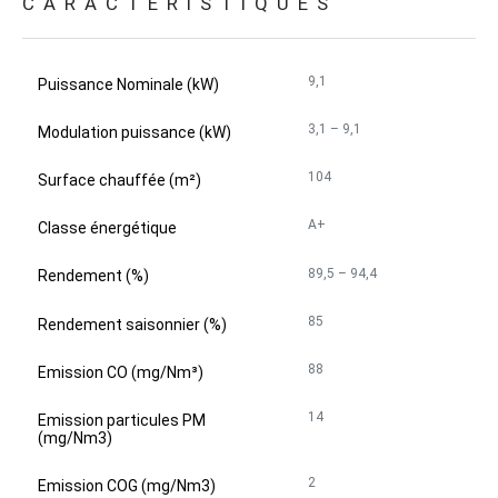
CARACTÉRISTIQUES
9,1
Puissance Nominale (kW)
3,1 – 9,1
Modulation puissance (kW)
104
Surface chauffée (m²)
A+
Classe énergétique
89,5 – 94,4
Rendement (%)
85
Rendement saisonnier (%)
88
Emission CO (mg/Nm³)
14
Emission particules PM
(mg/Nm3)
2
Emission COG (mg/Nm3)