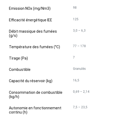
98
Emission NOx (mg/Nm3)
125
Efficacité énergétique IEE
3,0 – 6,3
Débit massique des fumées
(g/s)
77 – 178
Température des fumées (°C)
7
Tirage (Pa)
Granulés
Combustible
16,5
Capacité du réservoir (kg)
0,69 – 2,14
Consommation de combustible
(kg/h)
7,5 – 23,5
Autonomie en fonctionnement
continu (h)