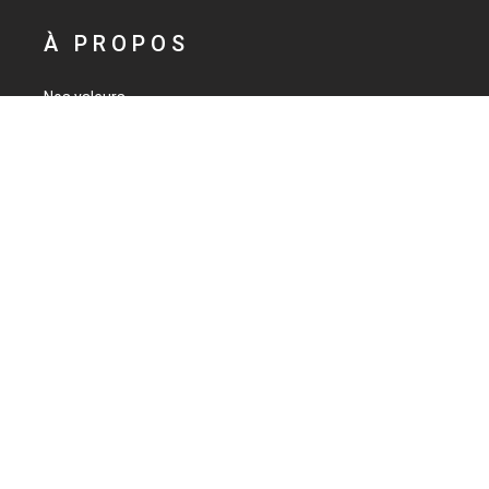
À PROPOS
DEMANDER UN DEVIS
Nos valeurs
Catalogue
LIENS UTILES
Demande de devis
Revendeurs
Espace Réservé
Mentions Légales
BESOIN D'INFORMATIONS ?
CONTACTEZ-NOUS