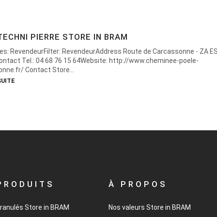
TECHNI PIERRE
STORE IN BRAM
es: RevendeurFilter: RevendeurAddress Route de Carcassonne - ZA E
ntact Tel.: 04 68 76 15 64Website: http://www.cheminee-poele-
nne.fr/ Contact Store...
SUITE
PRODUITS
À PROPOS
granulés
Store in BRAM
Nos valeurs
Store in BRAM