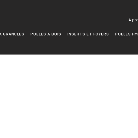
A pr
À GRANULÉS
POÊLES À BOIS
INSERTS ET FOYERS
POÊLES HY