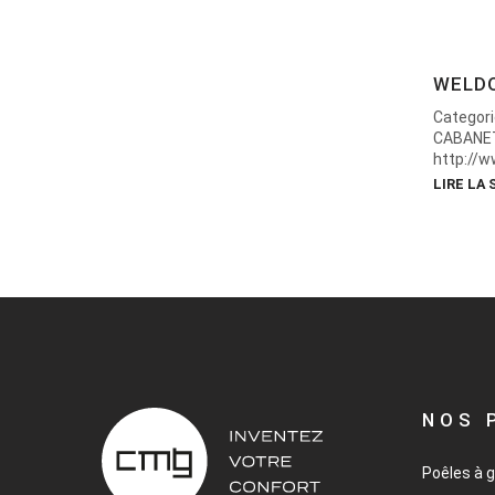
WELD
Categori
CABANET
http://w
LIRE LA 
NOS 
Poêles à 