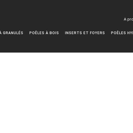
A pr
À GRANULÉS
POÊLES À BOIS
INSERTS ET FOYERS
POÊLES HY